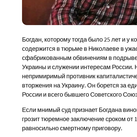
Богдан, которому тогда было 25 лет и у к
содержится в тюрьме в Николаеве в ужа
сфабрикованным обвинениям в подрыве
Украины и служении интересам России. 
непримиримый противник капиталистиче
вторжения на Украину. Он борется за ед
России и всего бывшего Советского Союз
Если мнимый суд признает Богдана вино
грозит тюремное заключение сроком от 1
равносильно смертному приговору.