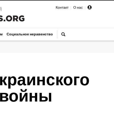
Контакт
|
О нас
|
И
)
зм
Социальное неравенство
краинского
 войны