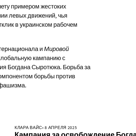
чету примером жестоких
ии левых движений, чья
тклик в украинском рабочем
тернационала и
Мировой
глобальную кампанию с
я Богдана Сыротюка. Борьба за
омпонентом борьбы против
 фашизма.
КЛАРА ВАЙС• 8 АПРЕЛЯ 2025
Кампания за освобождение Богд