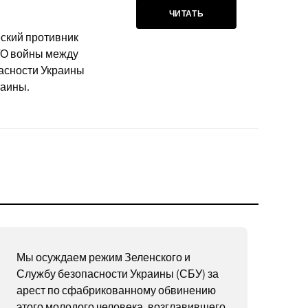
ЧИТАТЬ
еский противник
ТО войны между
пасности Украины
раины.
Мы осуждаем режим Зеленского и
Службу безопасности Украины (СБУ) за
арест по сфабрикованному обвинению
этого молодого человека, возглавившего