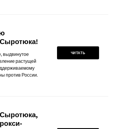
лю
 Сыротюка!
ЧИТАТЬ
, выдвинутое
авление растущей
поддерживаемому
ны против России.
 Сыротюка,
рокси-