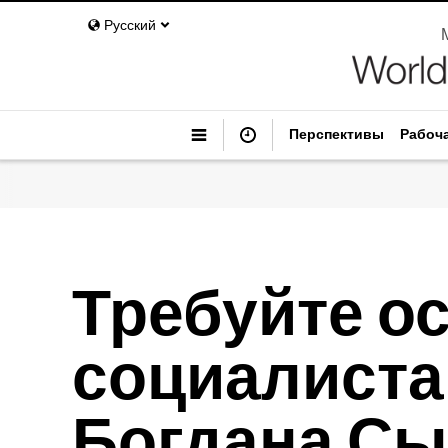
Русский
Перспективы
Рабоч
Требуйте о
социалиста
Богдана Сы