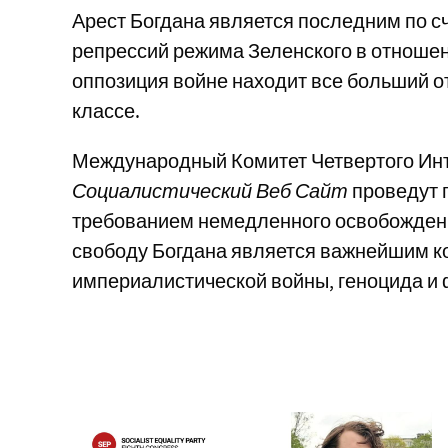
Арест Богдана является последним по с
репрессий режима Зеленского в отношен
оппозиция войне находит все больший о
классе.
Международный Комитет Четвертого Ин
Социалистический Веб Сайт
проведут 
требованием немедленного освобождени
свободу Богдана является важнейшим к
империалистической войны, геноцида и