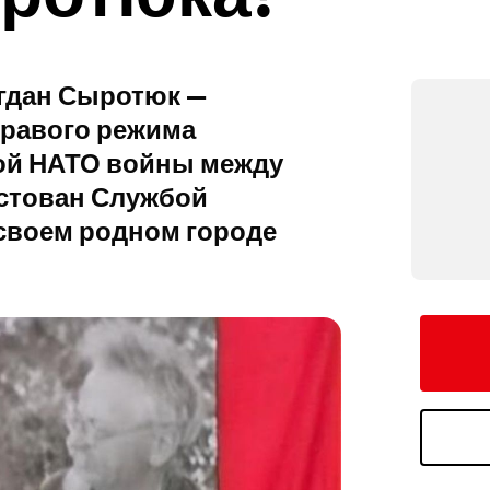
Богдан Сыротюк —
правого режима
ой НАТО войны между
естован Службой
 своем родном городе