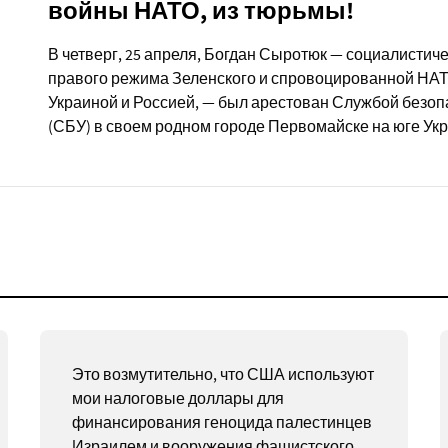
войны НАТО, из тюрьмы!
В четверг, 25 апреля, Богдан Сыротюк — социалистич
правого режима Зеленского и спровоцированной НА
Украиной и Россией, — был арестован Службой безо
(СБУ) в своем родном городе Первомайске на юге Ук
Это возмутительно, что США используют
мои налоговые доллары для
финансирования геноцида палестинцев
Израилем и вооружения фашистского