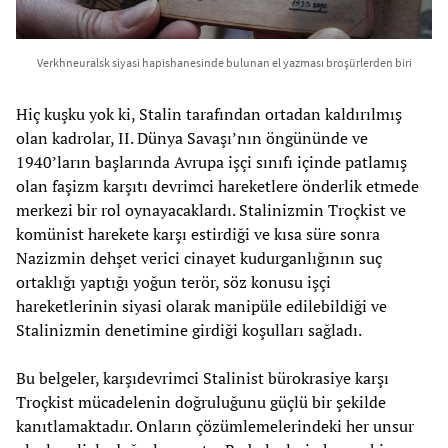
Verkhneuralsk siyasi hapishanesinde bulunan el yazması broşürlerden biri
Hiç kuşku yok ki, Stalin tarafından ortadan kaldırılmış
olan kadrolar, II. Dünya Savaşı’nın öngününde ve
1940’ların başlarında Avrupa işçi sınıfı içinde patlamış
olan faşizm karşıtı devrimci hareketlere önderlik etmede
merkezi bir rol oynayacaklardı. Stalinizmin Troçkist ve
komünist harekete karşı estirdiği ve kısa süre sonra
Nazizmin dehşet verici cinayet kudurganlığının suç
ortaklığı yaptığı yoğun terör, söz konusu işçi
hareketlerinin siyasi olarak manipüle edilebildiği ve
Stalinizmin denetimine girdiği koşulları sağladı.
Bu belgeler, karşıdevrimci Stalinist bürokrasiye karşı
Troçkist mücadelenin doğruluğunu güçlü bir şekilde
kanıtlamaktadır. Onların çözümlemelerindeki her unsur