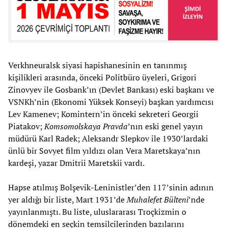
Verkhneuralsk siyasi hapishanesinin en tanınmış
kişilikleri arasında, önceki Politbüro üyeleri, Grigori
Zinovyev ile Gosbank’ın (Devlet Bankası) eski başkanı ve
VSNKh’nin (Ekonomi Yüksek Konseyi) başkan yardımcısı
Lev Kamenev; Komintern’in önceki sekreteri Georgii
Piatakov;
Komsomolskaya Pravda
’nın eski genel yayın
müdürü Karl Radek; Aleksandr Slepkov ile 1930’lardaki
ünlü bir Sovyet film yıldızı olan Vera Maretskaya’nın
kardeşi, yazar Dmitrii Maretskii vardı.
Hapse atılmış Bolşevik-Leninistler’den 117’sinin adının
yer aldığı bir liste, Mart 1931’de
Muhalefet Bülteni
’nde
yayınlanmıştı. Bu liste, uluslararası Troçkizmin o
dönemdeki en seçkin temsilcilerinden bazılarını