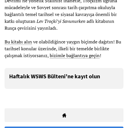
Devrimi’ne yönelik Stalinist ihanetle, Troçkizm uğruna
mücadeleyle ve Sovyet sonrası tarih çarpıtma okuluyla
bağlantılı temel tarihsel ve siyasal kavrayışa önemli bir
katkı oluşturan
Lev Troçki’yi Savunurken
adlı kitabının
Rusça çevirisini yayınladı.
Bu kitabı alın
ve olabildiğince yaygın biçimde dağıtın! Bu
tarihsel konular üzerinde, ilkeli bir temelde birlikte
çalışmak istiyorsanız,
bizimle bağlantıya geçin
!
Haftalık WSWS Bülteni'ne kayıt olun