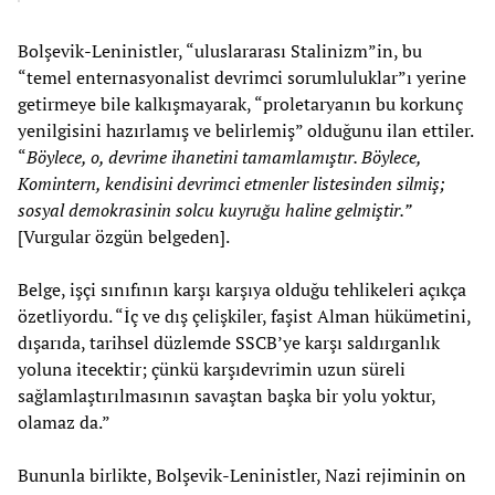
Bolşevik-Leninistler, “uluslararası Stalinizm”in, bu
“temel enternasyonalist devrimci sorumluluklar”ı yerine
getirmeye bile kalkışmayarak, “proletaryanın bu korkunç
yenilgisini hazırlamış ve belirlemiş” olduğunu ilan ettiler.
“
Böylece, o, devrime ihanetini tamamlamıştır. Böylece,
Komintern, kendisini devrimci etmenler listesinden silmiş;
sosyal demokrasinin solcu kuyruğu haline gelmiştir.”
[Vurgular özgün belgeden].
Belge, işçi sınıfının karşı karşıya olduğu tehlikeleri açıkça
özetliyordu. “İç ve dış çelişkiler, faşist Alman hükümetini,
dışarıda, tarihsel düzlemde SSCB’ye karşı saldırganlık
yoluna itecektir; çünkü karşıdevrimin uzun süreli
sağlamlaştırılmasının savaştan başka bir yolu yoktur,
olamaz da.”
Bununla birlikte, Bolşevik-Leninistler, Nazi rejiminin on