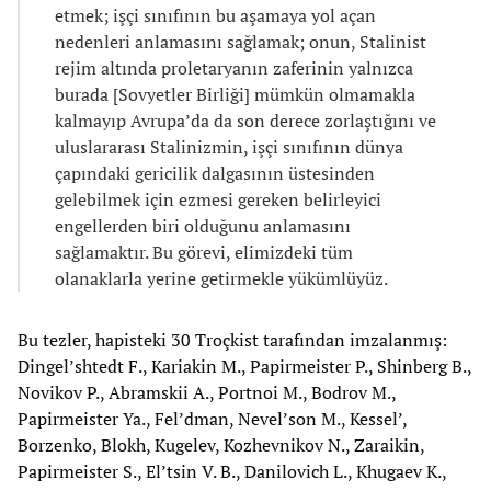
etmek; işçi sınıfının bu aşamaya yol açan
nedenleri anlamasını sağlamak; onun, Stalinist
rejim altında proletaryanın zaferinin yalnızca
burada [Sovyetler Birliği] mümkün olmamakla
kalmayıp Avrupa’da da son derece zorlaştığını ve
uluslararası Stalinizmin, işçi sınıfının dünya
çapındaki gericilik dalgasının üstesinden
gelebilmek için ezmesi gereken belirleyici
engellerden biri olduğunu anlamasını
sağlamaktır. Bu görevi, elimizdeki tüm
olanaklarla yerine getirmekle yükümlüyüz.
Bu tezler, hapisteki 30 Troçkist tarafından imzalanmış:
Dingel’shtedt F., Kariakin M., Papirmeister P., Shinberg B.,
Novikov P., Abramskii A., Portnoi M., Bodrov M.,
Papirmeister Ya., Fel’dman, Nevel’son M., Kessel’,
Borzenko, Blokh, Kugelev, Kozhevnikov N., Zaraikin,
Papirmeister S., El’tsin V. B., Danilovich L., Khugaev K.,