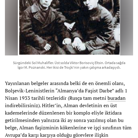
Sürgündeki Sol Muhalifler. Üst solda Viktor Borisoviç Eltsin. Ortada sağda
İgor M. Poznanski. Her ikisi de Troçki’nin yakın çalışma arkadaşıydı.
Yayınlanan belgeler arasında belki de en önemli olanı,
Bolşevik-Leninistlerin “Almanya’da Faşist Darbe” adlı 1
Nisan 1933 tarihli tezleridir (Rusça tam metni
buradan
indirebilirsiniz). Hitler’in, Alman devletinin en üst
kademelerinde düzenlenen bir komplo eliyle iktidara
getirilmesinden yalnızca iki ay sonra yazılmış olan bu
belge, Alman faşizminin kökenlerine ve işçi sınıfının tüm
Avrupa’da karşı karşıya olduğu görevlere ilişkin