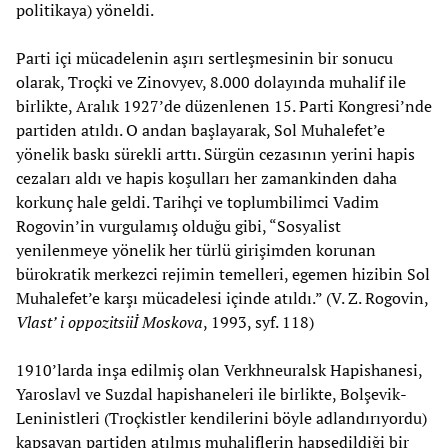
politikaya) yöneldi.
Parti içi mücadelenin aşırı sertleşmesinin bir sonucu
olarak, Troçki ve Zinovyev, 8.000 dolayında muhalif ile
birlikte, Aralık 1927’de düzenlenen 15. Parti Kongresi’nde
partiden atıldı. O andan başlayarak, Sol Muhalefet’e
yönelik baskı sürekli arttı. Sürgün cezasının yerini hapis
cezaları aldı ve hapis koşulları her zamankinden daha
korkunç hale geldi. Tarihçi ve toplumbilimci Vadim
Rogovin’in vurgulamış olduğu gibi, “Sosyalist
yenilenmeye yönelik her türlü girişimden korunan
bürokratik merkezci rejimin temelleri, egemen hizibin Sol
Muhalefet’e karşı mücadelesi içinde atıldı.” (V. Z. Rogovin,
Vlast’ i oppozitsiiİ Moskova
, 1993, syf. 118)
1910’larda inşa edilmiş olan Verkhneuralsk Hapishanesi,
Yaroslavl ve Suzdal hapishaneleri ile birlikte, Bolşevik-
Leninistleri (Troçkistler kendilerini böyle adlandırıyordu)
kapsayan partiden atılmış muhaliflerin hapsedildiği bir