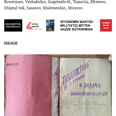
Brontman, Vashakidze, Gogelashvili, Topuriia, Efremov,
Shiptal’nik, Sasorov, Kholmenkin, Shvyrov.
IMAGE