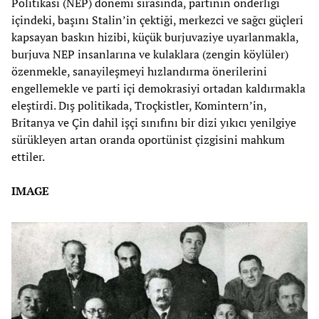
Politikası (NEP) dönemi sırasında, partinin önderliği
içindeki, başını Stalin’in çektiği, merkezci ve sağcı güçleri
kapsayan baskın hizibi, küçük burjuvaziye uyarlanmakla,
burjuva NEP insanlarına ve kulaklara (zengin köylüler)
özenmekle, sanayileşmeyi hızlandırma önerilerini
engellemekle ve parti içi demokrasiyi ortadan kaldırmakla
eleştirdi. Dış politikada, Troçkistler, Komintern’in,
Britanya ve Çin dahil işçi sınıfını bir dizi yıkıcı yenilgiye
sürükleyen artan oranda oportünist çizgisini mahkum
ettiler.
IMAGE