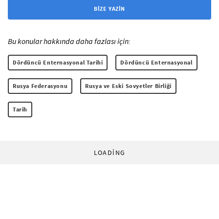
BIZE YAZIN
Bu konular hakkında daha fazlası için:
Dördüncü Enternasyonal Tarihi
Dördüncü Enternasyonal
Rusya Federasyonu
Rusya ve Eski Sovyetler Birliği
Tarih
LOADING