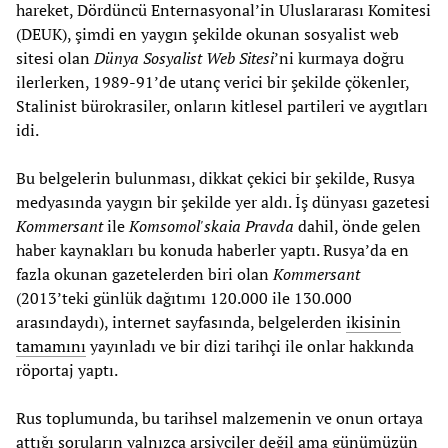
hareket, Dördüncü Enternasyonal’in Uluslararası Komitesi
(DEUK), şimdi en yaygın şekilde okunan sosyalist web
sitesi olan
Dünya Sosyalist Web Sitesi
’ni kurmaya doğru
ilerlerken, 1989-91’de utanç verici bir şekilde çökenler,
Stalinist bürokrasiler, onların kitlesel partileri ve aygıtları
idi.
Bu belgelerin bulunması, dikkat çekici bir şekilde, Rusya
medyasında yaygın bir şekilde yer aldı. İş dünyası gazetesi
Kommersant
ile
Komsomol'skaia Pravda
dahil, önde gelen
haber kaynakları bu konuda haberler yaptı. Rusya’da en
fazla okunan gazetelerden biri olan
Kommersant
(2013’teki günlük dağıtımı 120.000 ile 130.000
arasındaydı), internet sayfasında, belgelerden
ikisinin
tamamını
yayınladı ve bir dizi tarihçi ile onlar hakkında
röportaj yaptı.
Rus toplumunda, bu tarihsel malzemenin ve onun ortaya
attığı soruların yalnızca arşivciler değil ama günümüzün