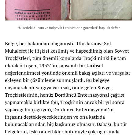
“Ülkedeki durum ve Bolşevik-Leninistlerin görevleri” başlıklı defter
Belge, her bakımdan olağanüstü. Uluslararası Sol
Muhalefet ile ilişkisi kesilmiş ve hapsedilmiş olan Sovyet
Troçkistleri, tüm önemli konularda Troçki’ninki ile tam
olarak örtüşen, 1933’ün kapsamlı bir tarihsel
değerlendirmesi yönünde önemli bakış açıları ve vurgular
ekleyen bir çözümleme sunmuşlardı. Bu belgeye
dayanarak bir yargıya varırsak, önde gelen Sovyet
Troçkistlerinin, henüz Dördüncü Enternasyonal çağrısı
yapmamakla birlikte (bu, Troçki’nin ancak bir yıl sonra
yapacağı bir çağrıydı), Dördüncü Enternasyonal’in
inşasını destekleyeceklerinden ve ona katkıda
bulunacaklarından hiç kuşkunuz olmasın. Dahası, bu tür
belgelerin, eski önderlikler bütünüyle çöktüğü sırada