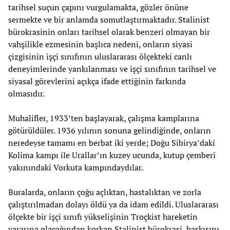
tarihsel suçun çapını vurgulamakta, gözler önüne
sermekte ve bir anlamda somutlaştırmaktadır. Stalinist
bürokrasinin onları tarihsel olarak benzeri olmayan bir
vahşilikle ezmesinin başlıca nedeni, onların siyasi
çizgisinin işçi sınıfının uluslararası ölçekteki canlı
deneyimlerinde yankılanması ve işçi sınıfının tarihsel ve
siyasal görevlerini açıkça ifade ettiğinin farkında
olmasıdır.
Muhalifler, 1933’ten başlayarak, çalışma kamplarına
götürüldüler. 1936 yılının sonuna gelindiğinde, onların
neredeyse tamamı en berbat iki yerde; Doğu Sibirya’daki
Kolima kampı ile Urallar’ın kuzey ucunda, kutup çemberi
yakınındaki Vorkuta kampındaydılar.
Buralarda, onların çoğu açlıktan, hastalıktan ve zorla
çalıştırılmadan dolayı öldü ya da idam edildi. Uluslararası
ölçekte bir işçi sınıfı yükselişinin Troçkist hareketin
yararına olacağından korkan Stalinist bürokrasi, baskısını