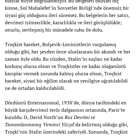
olaylar eliyle doğrulanmıştır. Bu belgeleri okuyan hiç
kimse, Sol Muhalefet’in Sovyetler Birliği’nde önemsiz bir
siyasi güç olduğunu ileri süremez. Bu belgelerin her satırı,
devrimci iyimserlikle, kararlılıkla ve ileri görüşlülükle;
onurlu, sertleşmiş bir mücadele ruhu ile dolu.
Troçkist hareket, Bolşevik-Leninistlerin vurgulamış
olduğu gibi, her şeyden önce uluslararası bir akımdı ve her
zaman öyle oldu. Bu yüzden, Stalin’in suçları ne kadar
korkunç olursa olsun ve Troçkistler ne kadar olağanüstü
kayıplar vermek zorunda kalmış olursa olsun, Troçkist
hareket, siyasi bir eğilim olarak ne yenilgiye uğratılabildi
ne de ortadan kaldırılabildi.
Dördüncü Enternasyonal, 1938’de, dünya tarihindeki en
büyük karşıdevrimci terör dalgasının ortasında, Paris’te
kuruldu. O, David North’un
Rus Devrimi ve
Tamamlanmamış Yirminci Yüzyıl
’da belirtmiş olduğu gibi,
Troçki’nin Stalin üzerindeki zaferiydi. Sonunda, Troçkist