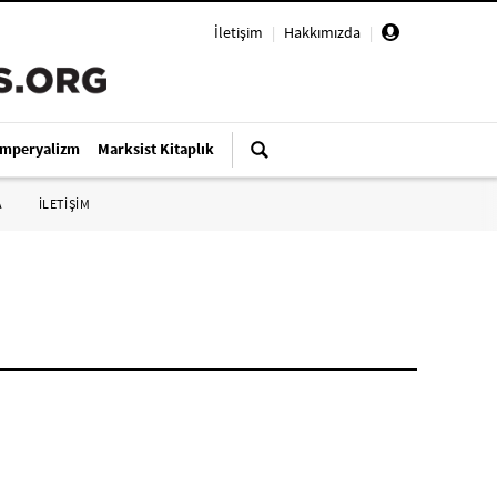
İletişim
|
Hakkımızda
|
Emperyalizm
Marksist Kitaplık
A
İLETİŞİM