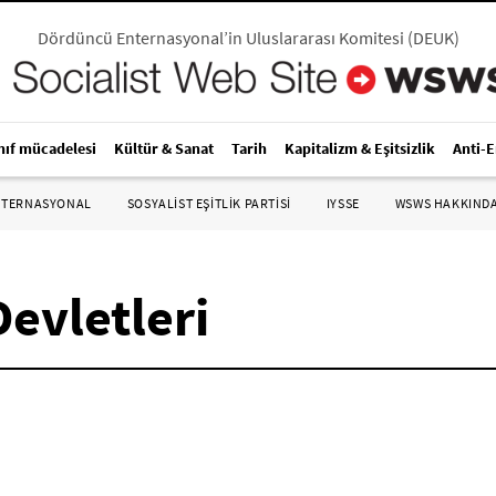
Dördüncü Enternasyonal’in Uluslararası Komitesi
(
DEUK
)
nıf mücadelesi
Kültür & Sanat
Tarih
Kapitalizm & Eşitsizlik
Anti-
NTERNASYONAL
SOSYALIST EŞITLIK PARTISI
IYSSE
WSWS HAKKIND
Devletleri