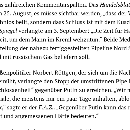
aus zahlreichen Kommentarspalten. Das
Handelsblat
am 25. August, es müsse sichtbar werden, „dass der
hnlos bellt, sondern dass Schluss ist mit dem Kusc
Spiegel
verlangte am 3. September: „Die Zeit für Hä
es Zeit, um dem Mann im Kreml wehzutun.“ Beide Me
stellung der nahezu fertiggestellten Pipeline Nord
 mit russischem Gas beliefern soll.
enpolitiker Norbert Röttgen, der sich um die Nac
müht, verlangte den Stopp der umstrittenen Pipel
hlossenheit“ gegenüber Putin zu erreichen. „Wir
ale, die meistens nur ein paar Tage anhalten, abl
k,“ sagte er der
F.A.Z.
. „Gegenüber Putin kann das 
eit und angemessenen Härte bedeuten.“