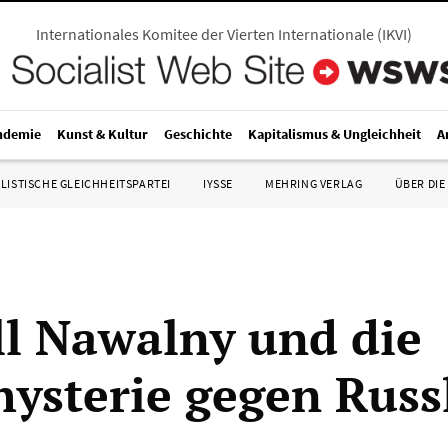
Internationales Komitee der Vierten Internationale
(
IKVI
)
ndemie
Kunst & Kultur
Geschichte
Kapitalismus & Ungleichheit
A
LISTISCHE GLEICHHEITSPARTEI
IYSSE
MEHRING VERLAG
ÜBER DIE
ll Nawalny und die
hysterie gegen Russ