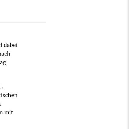
d dabei
nach
Tag
1.
tischen
n
n mit