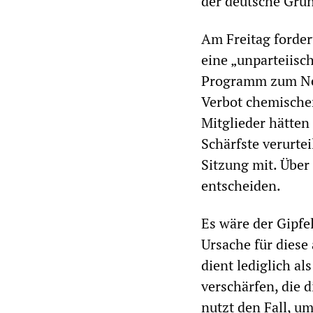
der deutsche Grü
Am Freitag forder
eine „unparteiisc
Programm zum Ner
Verbot chemische
Mitglieder hätten
Schärfste verurtei
Sitzung mit. Übe
entscheiden.
Es wäre der Gipfe
Ursache für diese
dient lediglich a
verschärfen, die 
nutzt den Fall, um