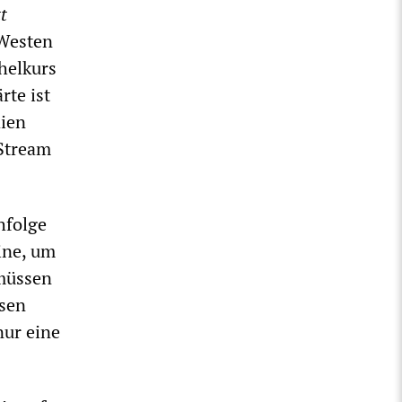
t
 Westen
helkurs
rte ist
dien
 Stream
hfolge
ine, um
 müssen
ösen
nur eine