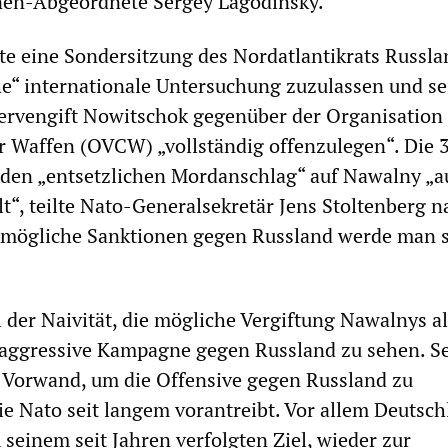
nen-Abgeordnete Sergey Lagodinsky.
te eine Sondersitzung des Nordatlantikrats Russla
he“ internationale Untersuchung zuzulassen und se
vengift Nowitschok gegenüber der Organisation
r Waffen (OVCW) „vollständig offenzulegen“. Die 
 den „entsetzlichen Mordanschlag“ auf Nawalny „a
lt“, teilte Nato-Generalsekretär Jens Stoltenberg n
r mögliche Sanktionen gegen Russland werde man 
l der Naivität, die mögliche Vergiftung Nawalnys a
 aggressive Kampagne gegen Russland zu sehen. Se
ls Vorwand, um die Offensive gegen Russland zu
die Nato seit langem vorantreibt. Vor allem Deutsc
 seinem seit Jahren verfolgten Ziel, wieder zur