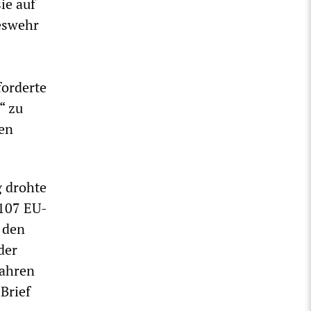
ie auf
deswehr
forderte
“ zu
en
 drohte
 107 EU-
 den
der
wahren
Brief