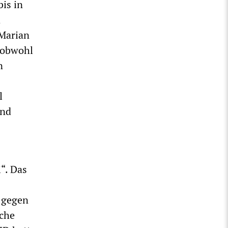
is in
d
 Marian
 obwohl
n
l
und
i“. Das
 gegen
sche