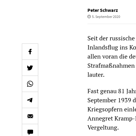
Peter Schwarz
5. September 2020
Seit der russisch
Inlandsflug ins K
allen voran die d
Strafmaßnahmen u
lauter.
Fast genau 81 Jah
September 1939 d
Kriegsopfern einl
Annegret Kramp-K
Vergeltung.