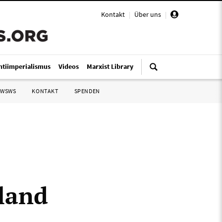
Kontakt
|
Über uns
|
ntiimperialismus
Videos
Marxist Library
 WSWS
KONTAKT
SPENDEN
land