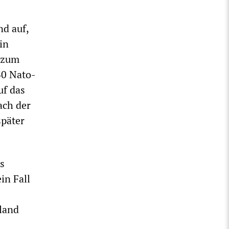
nd auf,
in
 zum
30 Nato-
uf das
ach der
später
ls
in Fall
hland