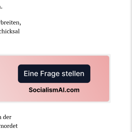
.
breiten,
hicksal
n der
rmordet