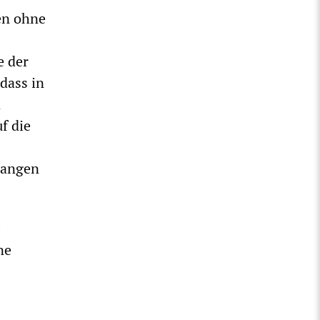
sen ohne
e der
dass in
n
f die
gangen
–
ne