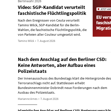
Berlinwahl 2026
Video: SGP-Kandidat verurteilt
faschistische Flüchtlingspolitik
Nach den Ereignissen von Ceuta verurteilt
Tamino Wilck, SGP-Kandidat für die Berlin-
Wahlen, die faschistische Flüchtlingspolitik, die
von Parteien aller Couleur umgesetzt wird.
Tamino Wilck
•
7. August 2026
Nach dem Anschlag auf den Berliner CSD:
Keine Antworten, aber Aufbau eines
Polizeistaats
Der Innenausschuss des Bundestags klärt die Hintergründe des
Terroranschlags nicht auf. Stattdessen erhebt
Bundesinnenminister Dobrindt neue Forderungen nach dem
Ausbau des Polizeistaats.
Marianne Arnes
•
7. August 2026
Islamistischer Anschlag auf Berliner CSD: Regierung verschär