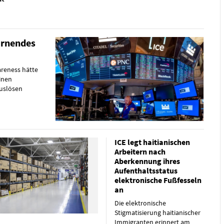
arnendes
areness hätte
inen
auslösen
ICE legt haitianischen
Arbeitern nach
Aberkennung ihres
Aufenthaltsstatus
elektronische Fußfesseln
an
Die elektronische
Stigmatisierung haitianischer
Immigranten erinnert am