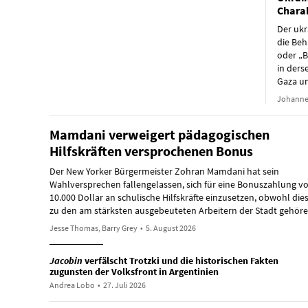
Charak
Der ukr
die Beh
oder „B
in ders
Gaza un
Johanne
Mamdani verweigert pädagogischen
Hilfskräften versprochenen Bonus
Der New Yorker Bürgermeister Zohran Mamdani hat sein
Wahlversprechen fallengelassen, sich für eine Bonuszahlung v
10.000 Dollar an schulische Hilfskräfte einzusetzen, obwohl die
zu den am stärksten ausgebeuteten Arbeitern der Stadt gehöre
Jesse Thomas, Barry Grey
•
5. August 2026
Jacobin
verfälscht Trotzki und die historischen Fakten
zugunsten der Volksfront in Argentinien
Andrea Lobo
•
27. Juli 2026