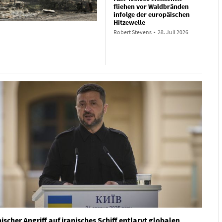
fliehen vor Waldbränden
infolge der europäischen
Hitzewelle
Robert Stevens
•
28. Juli 2026
ischer Angriff auf iranisches Schiff entlarvt globalen