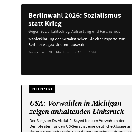
Berlinwahl 2026: Sozialismus
statt Krieg
Gegen Sozialkahlschlag, Aufrüstung und Faschismus
Wahlerklärung der Sozialistischen Gleichheitspartei zur
Berliner Abgeordnetenhauswahl.
Sozialistische Gleichheitspartei
•
10. Juli 2026
PERSPEKTIVE
USA: Vorwahlen in Michigan
zeigen anhaltenden Linksruck
Der Sieg von Dr. Abdul El-Sayed bei den Vorwahlen der
Demokraten für den US-Senat ist eine deutliche Absage an
die pro-israelische Politik der demokratischen Führung, di