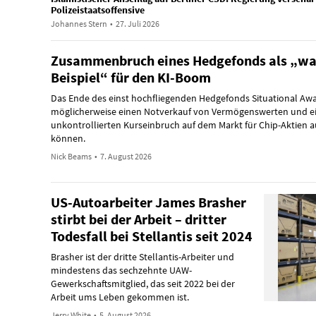
Polizeistaatsoffensive
Johannes Stern
•
27. Juli 2026
Zusammenbruch eines Hedgefonds als „w
Beispiel“ für den KI-Boom
Das Ende des einst hochfliegenden Hedgefonds Situational Aw
möglicherweise einen Notverkauf von Vermögenswerten und e
unkontrollierten Kurseinbruch auf dem Markt für Chip-Aktien 
können.
Nick Beams
•
7. August 2026
US-Autoarbeiter James Brasher
stirbt bei der Arbeit – dritter
Todesfall bei Stellantis seit 2024
Brasher ist der dritte Stellantis-Arbeiter und
mindestens das sechzehnte UAW-
Gewerkschaftsmitglied, das seit 2022 bei der
Arbeit ums Leben gekommen ist.
Jerry White
•
5. August 2026