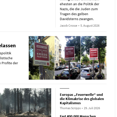
ehesten an die Politik der
Nazis, die die Juden zum
Tragen des gelben
Davidsterns zwangen.
Jacob Crosse
•
5. August 2026
elassen
spolitik
listische
 Profite der
Europas „Feuerwelle“ und
die Klimakrise des globalen
Kapitalismus
Thomas Scripps
•
29. Juli 2026
Fast 400.000 Menschen