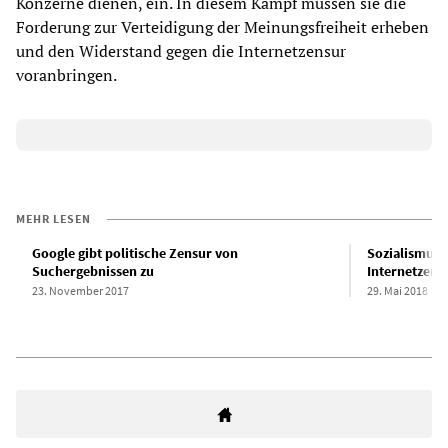
Konzerne dienen, ein. In diesem Kampf müssen sie die
Forderung zur Verteidigung der Meinungsfreiheit erheben
und den Widerstand gegen die Internetzensur
voranbringen.
MEHR LESEN
Google gibt politische Zensur von
Sozialismus 
Suchergebnissen zu
Internetzens
23. November 2017
29. Mai 2018