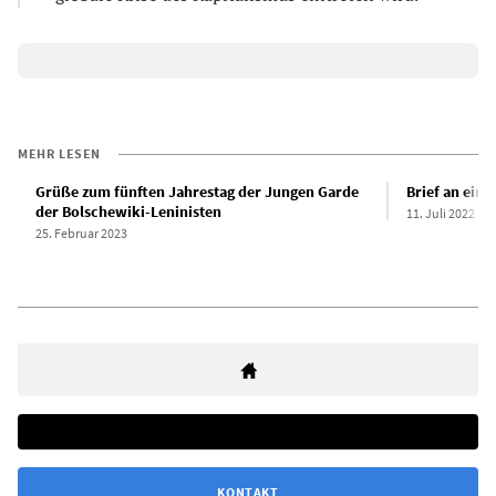
MEHR LESEN
Grüße zum fünften Jahrestag der Jungen Garde
Brief an eine
der Bolschewiki-Leninisten
11. Juli 2022
25. Februar 2023
KONTAKT