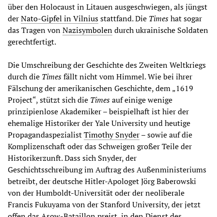
über den Holocaust in Litauen ausgeschwiegen, als jüngst
der
Nato-Gipfel in Vilnius
stattfand. Die
Times
hat sogar
das Tragen von
Nazisymbolen
durch ukrainische Soldaten
gerechtfertigt.
Die Umschreibung der Geschichte des Zweiten Weltkriegs
durch die
Times
fällt nicht vom Himmel. Wie bei ihrer
Fälschung der amerikanischen Geschichte, dem „1619
Project“, stützt sich die
Times
auf einige wenige
prinzipienlose Akademiker – beispielhaft ist hier der
ehemalige Historiker der Yale University und heutige
Propagandaspezialist
Timothy Snyder
­– sowie auf die
Komplizenschaft oder das Schweigen großer Teile der
Historikerzunft. Dass sich Snyder, der
Geschichtsschreibung im Auftrag des Außenministeriums
betreibt, der deutsche Hitler-Apologet Jörg Baberowski
von der Humboldt-Universität oder der neoliberale
Francis Fukuyama von der Stanford University, der jetzt
offen das Asow-Bataillon preist, in den Dienst des