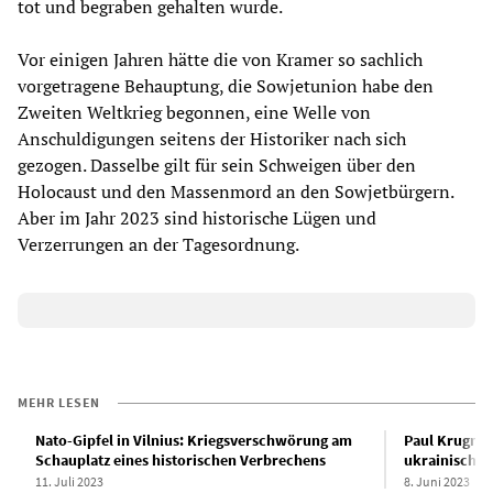
tot und begraben gehalten wurde.
Vor einigen Jahren hätte die von Kramer so sachlich
vorgetragene Behauptung, die Sowjetunion habe den
Zweiten Weltkrieg begonnen, eine Welle von
Anschuldigungen seitens der Historiker nach sich
gezogen. Dasselbe gilt für sein Schweigen über den
Holocaust und den Massenmord an den Sowjetbürgern.
Aber im Jahr 2023 sind historische Lügen und
Verzerrungen an der Tagesordnung.
MEHR LESEN
Nato-Gipfel in Vilnius: Kriegsverschwörung am
Paul Krugman
Schauplatz eines historischen Verbrechens
ukrainischen
11. Juli 2023
8. Juni 2023