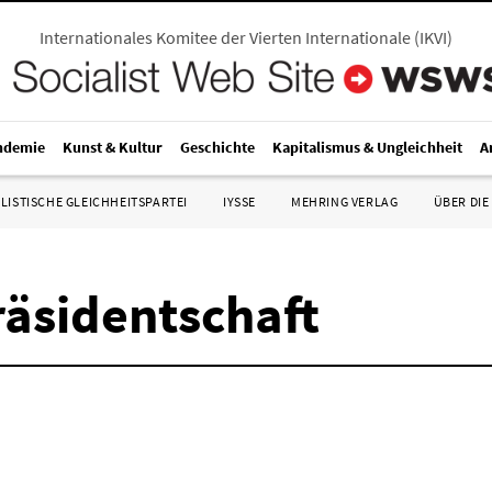
Internationales Komitee der Vierten Internationale
(
IKVI
)
ndemie
Kunst & Kultur
Geschichte
Kapitalismus & Ungleichheit
A
LISTISCHE GLEICHHEITSPARTEI
IYSSE
MEHRING VERLAG
ÜBER DIE
äsidentschaft