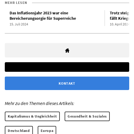
MEHR LESEN
Das Inflationsjahr 2023 war eine
Trotz steige
Bereicherungsorgie für Superreiche
fällt Kriegsp
15. Juli 2024
10. April 2024
KONTAKT
Mehr zu den Themen dieses Artikels:
Kapitalismus & Ungleichheit
Gesundheit & Soziales
Deutschland
Europa